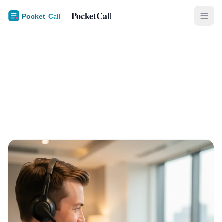
PocketCall
Callbot Prise De Rendez-Vous